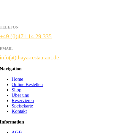
Adolf Hof Weg 24
27574 Bremerhaven
TELEFON
+49 (0)471 14 29 335
EMAIL
info(at)thaya-restaurant.de
Navigation
Home
Online Bestellen
Shop
Über uns
Reservieren
Speisekarte
Kontakt
Information
AGB