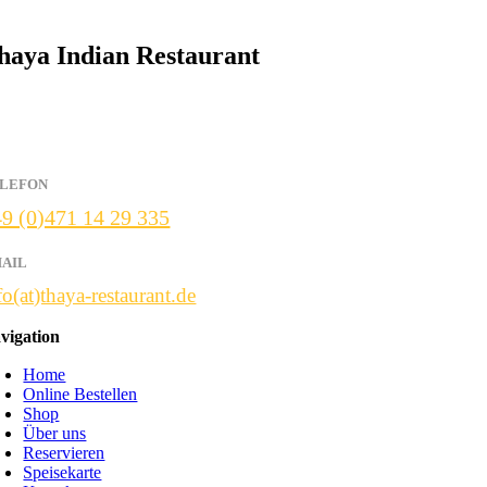
haya Indian Restaurant
olf Hof Weg 24
574 Bremerhaven
LEFON
9 (0)471 14 29 335
AIL
fo(at)thaya-restaurant.de
vigation
Home
Online Bestellen
Shop
Über uns
Reservieren
Speisekarte