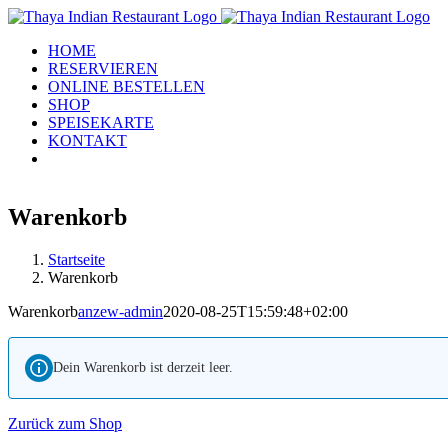
Zum
Inhalt
HOME
springen
RESERVIEREN
ONLINE BESTELLEN
SHOP
SPEISEKARTE
KONTAKT
Warenkorb
Startseite
Warenkorb
Warenkorb
anzew-admin
2020-08-25T15:59:48+02:00
Dein Warenkorb ist derzeit leer.
Zurück zum Shop